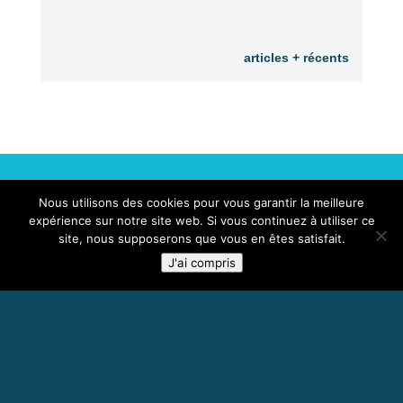
articles + récents
FOYER RURAL DE TRETS
Nous utilisons des cookies pour vous garantir la meilleure
Adresse postale : 16 ter allée du Vallat 13530 Trets
expérience sur notre site web. Si vous continuez à utiliser ce
site, nous supposerons que vous en êtes satisfait.
0616394476 ( Trésorière)
J'ai compris
frtrets@gmail.com
Mentions légales